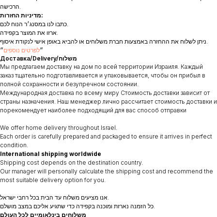
הרכישה.
מדיניות החזרות:
כתבו לנו במסנג׳ר הנוח לכם.
ארזו את המוצר בקפידה.
ניתן לשלוח את ההחזרה באמצעות חברת משלוחים או להביא באופן אישי לנקודת איסוף.
״
לפרטים נוספים
״
Доставка/Delivery/משלוח
Мы предлагаем доставку на дом по всей территории Израиля. Каждый
заказ тщательно подготавливается и упаковывается, чтобы он прибыл в
полной сохранности и безупречном состоянии.
Международная доставка по всему миру Стоимость доставки зависит от
страны назначения. Наш менеджер лично рассчитает стоимость доставки и
порекомендует наиболее подходящий для вас способ отправки
We offer home delivery throughout Israel.
Each order is carefully prepared and packaged to ensure it arrives in perfect
condition.
International shipping worldwide
Shipping cost depends on the destination country.
Our manager will personally calculate the shipping cost and recommend the
most suitable delivery option for you.
אנו מציעים משלוח עד הבית בכל רחבי ישראל.
כל הזמנה נארזת ומוכנה בקפידה כדי שתגיע אליכם במצב מושלם.
משלוחים בינלאומיים לכל העולם