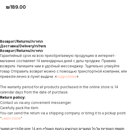
₪
189.00
Возврат/Returns/החזרות
Доставка/Delivery/משלוח
Возврат/Returns/החזרות
Гарантийный срок на всю приобретаемую продукцию в интернет-
магазине составляет 14 календарных дней с даты продажи. Правила
возврата: Напишите нам в удобный мессенджер. Тщательно упакуйте
товар Отправить возврат можно с помощью транспортной компании, или
привезти лично в пункт выдачи. «
подробнее
»
The warranty period for all products purchased in the online store is 14
calendar days from the date of purchase.
Return policy:
Contact us via any convenient messenger.
Carefully pack the item.
You can send the return via a shipping company or bring it to a pickup point.
“
Learn more
”
תקופת האחריות על כל המוצרים הנרכשים בחנות האונליין היא 14 ימים קלנדריים ממועד