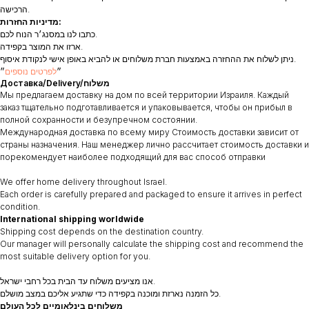
הרכישה.
מדיניות החזרות:
כתבו לנו במסנג׳ר הנוח לכם.
ארזו את המוצר בקפידה.
ניתן לשלוח את ההחזרה באמצעות חברת משלוחים או להביא באופן אישי לנקודת איסוף.
״
לפרטים נוספים
״
Доставка/Delivery/משלוח
Мы предлагаем доставку на дом по всей территории Израиля. Каждый
заказ тщательно подготавливается и упаковывается, чтобы он прибыл в
полной сохранности и безупречном состоянии.
Международная доставка по всему миру Стоимость доставки зависит от
страны назначения. Наш менеджер лично рассчитает стоимость доставки и
порекомендует наиболее подходящий для вас способ отправки
We offer home delivery throughout Israel.
Each order is carefully prepared and packaged to ensure it arrives in perfect
condition.
International shipping worldwide
Shipping cost depends on the destination country.
Our manager will personally calculate the shipping cost and recommend the
most suitable delivery option for you.
אנו מציעים משלוח עד הבית בכל רחבי ישראל.
כל הזמנה נארזת ומוכנה בקפידה כדי שתגיע אליכם במצב מושלם.
משלוחים בינלאומיים לכל העולם