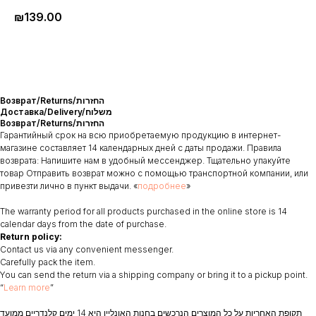
₪
139.00
Возврат/Returns/החזרות
Доставка/Delivery/משלוח
Возврат/Returns/החזרות
Гарантийный срок на всю приобретаемую продукцию в интернет-
магазине составляет 14 календарных дней с даты продажи. Правила
возврата: Напишите нам в удобный мессенджер. Тщательно упакуйте
товар Отправить возврат можно с помощью транспортной компании, или
привезти лично в пункт выдачи. «
подробнее
»
The warranty period for all products purchased in the online store is 14
calendar days from the date of purchase.
Return policy:
Contact us via any convenient messenger.
Carefully pack the item.
You can send the return via a shipping company or bring it to a pickup point.
“
Learn more
”
תקופת האחריות על כל המוצרים הנרכשים בחנות האונליין היא 14 ימים קלנדריים ממועד