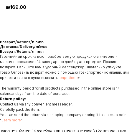
₪
169.00
Возврат/Returns/החזרות
Доставка/Delivery/משלוח
Возврат/Returns/החזרות
Гарантийный срок на всю приобретаемую продукцию в интернет-
магазине составляет 14 календарных дней с даты продажи. Правила
возврата: Напишите нам в удобный мессенджер. Тщательно упакуйте
товар Отправить возврат можно с помощью транспортной компании, или
привезти лично в пункт выдачи. «
подробнее
»
The warranty period for all products purchased in the online store is 14
calendar days from the date of purchase.
Return policy:
Contact us via any convenient messenger.
Carefully pack the item.
You can send the return via a shipping company or bring it to a pickup point.
“
Learn more
”
תקופת האחריות על כל המוצרים הנרכשים בחנות האונליין היא 14 ימים קלנדריים ממועד