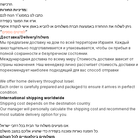
הרכישה.
מדיניות החזרות:
כתבו לנו במסנג׳ר הנוח לכם.
ארזו את המוצר בקפידה.
ניתן לשלוח את ההחזרה באמצעות חברת משלוחים או להביא באופן אישי לנקודת איסוף.
״
לפרטים נוספים
״
Доставка/Delivery/משלוח
Мы предлагаем доставку на дом по всей территории Израиля. Каждый
заказ тщательно подготавливается и упаковывается, чтобы он прибыл в
полной сохранности и безупречном состоянии.
Международная доставка по всему миру Стоимость доставки зависит от
страны назначения. Наш менеджер лично рассчитает стоимость доставки и
порекомендует наиболее подходящий для вас способ отправки
We offer home delivery throughout Israel.
Each order is carefully prepared and packaged to ensure it arrives in perfect
condition.
International shipping worldwide
Shipping cost depends on the destination country.
Our manager will personally calculate the shipping cost and recommend the
most suitable delivery option for you.
אנו מציעים משלוח עד הבית בכל רחבי ישראל.
כל הזמנה נארזת ומוכנה בקפידה כדי שתגיע אליכם במצב מושלם.
משלוחים בינלאומיים לכל העולם