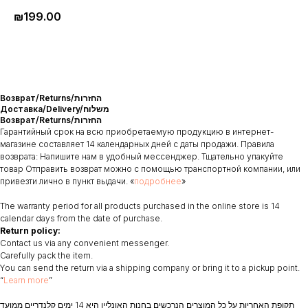
₪
199.00
Возврат/Returns/החזרות
Доставка/Delivery/משלוח
Возврат/Returns/החזרות
Гарантийный срок на всю приобретаемую продукцию в интернет-
магазине составляет 14 календарных дней с даты продажи. Правила
возврата: Напишите нам в удобный мессенджер. Тщательно упакуйте
товар Отправить возврат можно с помощью транспортной компании, или
привезти лично в пункт выдачи. «
подробнее
»
The warranty period for all products purchased in the online store is 14
calendar days from the date of purchase.
Return policy:
Contact us via any convenient messenger.
Carefully pack the item.
You can send the return via a shipping company or bring it to a pickup point.
“
Learn more
”
תקופת האחריות על כל המוצרים הנרכשים בחנות האונליין היא 14 ימים קלנדריים ממועד