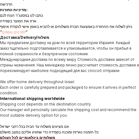
הרכישה.
מדיניות החזרות:
כתבו לנו במסנג׳ר הנוח לכם.
ארזו את המוצר בקפידה.
ניתן לשלוח את ההחזרה באמצעות חברת משלוחים או להביא באופן אישי לנקודת איסוף.
״
לפרטים נוספים
״
Доставка/Delivery/משלוח
Мы предлагаем доставку на дом по всей территории Израиля. Каждый
заказ тщательно подготавливается и упаковывается, чтобы он прибыл в
полной сохранности и безупречном состоянии.
Международная доставка по всему миру Стоимость доставки зависит от
страны назначения. Наш менеджер лично рассчитает стоимость доставки и
порекомендует наиболее подходящий для вас способ отправки
We offer home delivery throughout Israel.
Each order is carefully prepared and packaged to ensure it arrives in perfect
condition.
International shipping worldwide
Shipping cost depends on the destination country.
Our manager will personally calculate the shipping cost and recommend the
most suitable delivery option for you.
אנו מציעים משלוח עד הבית בכל רחבי ישראל.
כל הזמנה נארזת ומוכנה בקפידה כדי שתגיע אליכם במצב מושלם.
משלוחים בינלאומיים לכל העולם