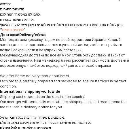
הרכישה.
מדיניות החזרות:
כתבו לנו במסנג׳ר הנוח לכם.
ארזו את המוצר בקפידה.
ניתן לשלוח את ההחזרה באמצעות חברת משלוחים או להביא באופן אישי לנקודת איסוף.
״
לפרטים נוספים
״
Доставка/Delivery/משלוח
Мы предлагаем доставку на дом по всей территории Израиля. Каждый
заказ тщательно подготавливается и упаковывается, чтобы он прибыл в
полной сохранности и безупречном состоянии.
Международная доставка по всему миру Стоимость доставки зависит от
страны назначения. Наш менеджер лично рассчитает стоимость доставки и
порекомендует наиболее подходящий для вас способ отправки
We offer home delivery throughout Israel.
Each order is carefully prepared and packaged to ensure it arrives in perfect
condition.
International shipping worldwide
Shipping cost depends on the destination country.
Our manager will personally calculate the shipping cost and recommend the
most suitable delivery option for you.
אנו מציעים משלוח עד הבית בכל רחבי ישראל.
כל הזמנה נארזת ומוכנה בקפידה כדי שתגיע אליכם במצב מושלם.
משלוחים בינלאומיים לכל העולם