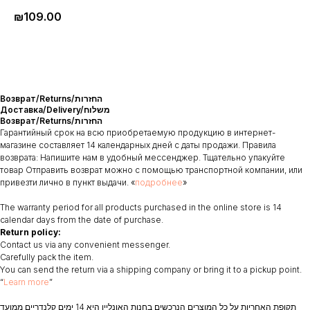
₪
109.00
Возврат/Returns/החזרות
Доставка/Delivery/משלוח
Возврат/Returns/החזרות
Гарантийный срок на всю приобретаемую продукцию в интернет-
магазине составляет 14 календарных дней с даты продажи. Правила
возврата: Напишите нам в удобный мессенджер. Тщательно упакуйте
товар Отправить возврат можно с помощью транспортной компании, или
привезти лично в пункт выдачи. «
подробнее
»
The warranty period for all products purchased in the online store is 14
calendar days from the date of purchase.
Return policy:
Contact us via any convenient messenger.
Carefully pack the item.
You can send the return via a shipping company or bring it to a pickup point.
“
Learn more
”
תקופת האחריות על כל המוצרים הנרכשים בחנות האונליין היא 14 ימים קלנדריים ממועד