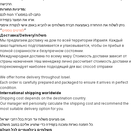
הרכישה.
מדיניות החזרות:
כתבו לנו במסנג׳ר הנוח לכם.
ארזו את המוצר בקפידה.
ניתן לשלוח את ההחזרה באמצעות חברת משלוחים או להביא באופן אישי לנקודת איסוף.
״
לפרטים נוספים
״
Доставка/Delivery/משלוח
Мы предлагаем доставку на дом по всей территории Израиля. Каждый
заказ тщательно подготавливается и упаковывается, чтобы он прибыл в
полной сохранности и безупречном состоянии.
Международная доставка по всему миру Стоимость доставки зависит от
страны назначения. Наш менеджер лично рассчитает стоимость доставки и
порекомендует наиболее подходящий для вас способ отправки
We offer home delivery throughout Israel.
Each order is carefully prepared and packaged to ensure it arrives in perfect
condition.
International shipping worldwide
Shipping cost depends on the destination country.
Our manager will personally calculate the shipping cost and recommend the
most suitable delivery option for you.
אנו מציעים משלוח עד הבית בכל רחבי ישראל.
כל הזמנה נארזת ומוכנה בקפידה כדי שתגיע אליכם במצב מושלם.
משלוחים בינלאומיים לכל העולם