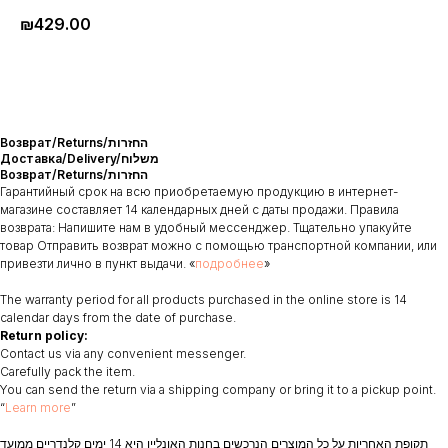
₪
429.00
Возврат/Returns/החזרות
Доставка/Delivery/משלוח
Возврат/Returns/החזרות
Гарантийный срок на всю приобретаемую продукцию в интернет-
магазине составляет 14 календарных дней с даты продажи. Правила
возврата: Напишите нам в удобный мессенджер. Тщательно упакуйте
товар Отправить возврат можно с помощью транспортной компании, или
привезти лично в пункт выдачи. «
подробнее
»
The warranty period for all products purchased in the online store is 14
calendar days from the date of purchase.
Return policy:
Contact us via any convenient messenger.
Carefully pack the item.
You can send the return via a shipping company or bring it to a pickup point.
“
Learn more
”
תקופת האחריות על כל המוצרים הנרכשים בחנות האונליין היא 14 ימים קלנדריים ממועד