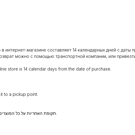
в интернет-магазине составляет 14 календарных дней с даты п
зврат можно с помощью транспортной компании, или привезти 
ine store is 14 calendar days from the date of purchase.
t to a pickup point.
תקופת האחריות על כל המוצרים הנרכשים בחנות האונליין היא 14 ימים קלנדריים ממועד הרכישה.