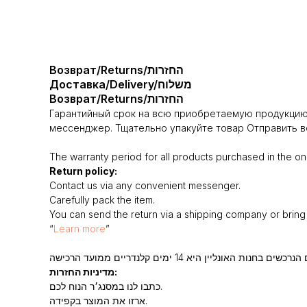
Возврат/Returns/החזרות
Доставка/Delivery/משלוח
Возврат/Returns/החזרות
Гарантийный срок на всю приобретаемую продукцию 
мессенджер. Тщательно упакуйте товар Отправить во
The warranty period for all products purchased in the onl
Return policy:
Contact us via any convenient messenger.
Carefully pack the item.
You can send the return via a shipping company or bring i
“
Learn more
”
מדיניות החזרות:
כתבו לנו במסנג׳ר הנוח לכם.
ארזו את המוצר בקפידה.