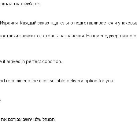
ניתן לשלוח את ההחזרה באמצעות חברת משלוחים או להביא באופן אישי לנקודת איסוף.
Израиля. Каждый заказ тщательно подготавливается и упаковыв
оставки зависит от страны назначения. Наш менеджер лично р
t arrives in perfect condition.
and recommend the most suitable delivery option for you.
כל הזמנה נארזת ומוכנה בקפידה כדי שתגיע אליכם במצב מושלם.
המנהל שלנו יחשב עבורכם את עלות המשלוח וימליץ על שיטת השילוח המתאימה ביותר עבורכם.