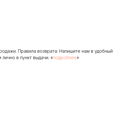
родажи. Правила возврата: Напишите нам в удобный
лично в пункт выдачи. «
подробнее
»