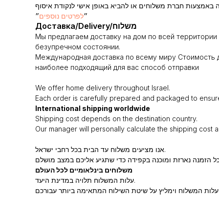
״
לפרטים נוספים
״
Доставка/Delivery/משלוח
Мы предлагаем доставку на дом по всей территории 
безупречном состоянии.
Международная доставка по всему миру Стоимость д
наиболее подходящий для вас способ отправки
We offer home delivery throughout Israel.
Each order is carefully prepared and packaged to ensure i
International shipping worldwide
Shipping cost depends on the destination country.
Our manager will personally calculate the shipping cost 
אנו מציעים משלוח עד הבית בכל רחבי ישראל.
משלוחים בינלאומיים לכל העולם
עלות המשלוח תלויה במדינת היעד.