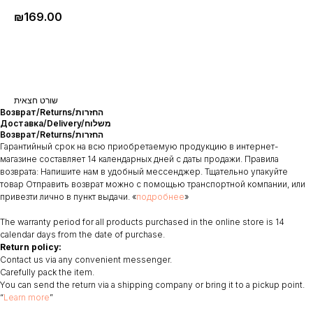
₪
169.00
‏שורט חצאית
Возврат/Returns/החזרות
Доставка/Delivery/משלוח
Возврат/Returns/החזרות
Гарантийный срок на всю приобретаемую продукцию в интернет-
магазине составляет 14 календарных дней с даты продажи. Правила
возврата: Напишите нам в удобный мессенджер. Тщательно упакуйте
товар Отправить возврат можно с помощью транспортной компании, или
привезти лично в пункт выдачи. «
подробнее
»
The warranty period for all products purchased in the online store is 14
calendar days from the date of purchase.
Return policy:
Contact us via any convenient messenger.
Carefully pack the item.
You can send the return via a shipping company or bring it to a pickup point.
“
Learn more
”