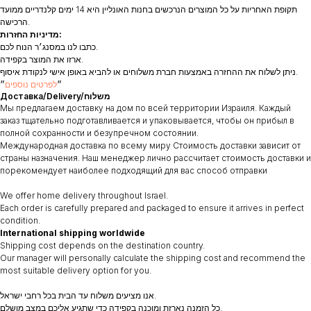
תקופת האחריות על כל המוצרים הנרכשים בחנות האונליין היא 14 ימים קלנדריים ממועד
הרכישה.
מדיניות החזרות:
כתבו לנו במסנג׳ר הנוח לכם.
ארזו את המוצר בקפידה.
ניתן לשלוח את ההחזרה באמצעות חברת משלוחים או להביא באופן אישי לנקודת איסוף.
״
לפרטים נוספים
״
Доставка/Delivery/משלוח
Мы предлагаем доставку на дом по всей территории Израиля. Каждый
заказ тщательно подготавливается и упаковывается, чтобы он прибыл в
полной сохранности и безупречном состоянии.
Международная доставка по всему миру Стоимость доставки зависит от
страны назначения. Наш менеджер лично рассчитает стоимость доставки и
порекомендует наиболее подходящий для вас способ отправки
We offer home delivery throughout Israel.
Each order is carefully prepared and packaged to ensure it arrives in perfect
condition.
International shipping worldwide
Shipping cost depends on the destination country.
Our manager will personally calculate the shipping cost and recommend the
most suitable delivery option for you.
אנו מציעים משלוח עד הבית בכל רחבי ישראל.
כל הזמנה נארזת ומוכנה בקפידה כדי שתגיע אליכם במצב מושלם.