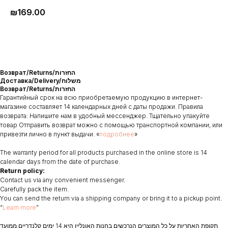
₪
169.00
Возврат/Returns/החזרות
Доставка/Delivery/משלוח
Возврат/Returns/החזרות
Гарантийный срок на всю приобретаемую продукцию в интернет-
магазине составляет 14 календарных дней с даты продажи. Правила
возврата: Напишите нам в удобный мессенджер. Тщательно упакуйте
товар Отправить возврат можно с помощью транспортной компании, или
привезти лично в пункт выдачи. «
подробнее
»
The warranty period for all products purchased in the online store is 14
calendar days from the date of purchase.
Return policy:
Contact us via any convenient messenger.
Carefully pack the item.
You can send the return via a shipping company or bring it to a pickup point.
“
Learn more
”
תקופת האחריות על כל המוצרים הנרכשים בחנות האונליין היא 14 ימים קלנדריים ממועד