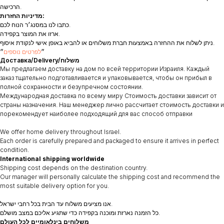
הרכישה.
מדיניות החזרות:
כתבו לנו במסנג׳ר הנוח לכם.
ארזו את המוצר בקפידה.
ניתן לשלוח את ההחזרה באמצעות חברת משלוחים או להביא באופן אישי לנקודת איסוף.
״
לפרטים נוספים
״
Доставка/Delivery/משלוח
Мы предлагаем доставку на дом по всей территории Израиля. Каждый
заказ тщательно подготавливается и упаковывается, чтобы он прибыл в
полной сохранности и безупречном состоянии.
Международная доставка по всему миру Стоимость доставки зависит от
страны назначения. Наш менеджер лично рассчитает стоимость доставки и
порекомендует наиболее подходящий для вас способ отправки
We offer home delivery throughout Israel.
Each order is carefully prepared and packaged to ensure it arrives in perfect
condition.
International shipping worldwide
Shipping cost depends on the destination country.
Our manager will personally calculate the shipping cost and recommend the
most suitable delivery option for you.
אנו מציעים משלוח עד הבית בכל רחבי ישראל.
כל הזמנה נארזת ומוכנה בקפידה כדי שתגיע אליכם במצב מושלם.
משלוחים בינלאומיים לכל העולם