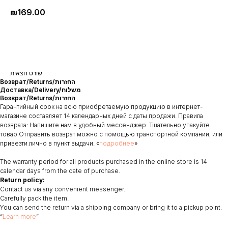
₪
169.00
‏שורט חצאית
Возврат/Returns/החזרות
Доставка/Delivery/משלוח
Возврат/Returns/החזרות
Гарантийный срок на всю приобретаемую продукцию в интернет-
магазине составляет 14 календарных дней с даты продажи. Правила
возврата: Напишите нам в удобный мессенджер. Тщательно упакуйте
товар Отправить возврат можно с помощью транспортной компании, или
привезти лично в пункт выдачи. «
подробнее
»
The warranty period for all products purchased in the online store is 14
calendar days from the date of purchase.
Return policy:
Contact us via any convenient messenger.
Carefully pack the item.
You can send the return via a shipping company or bring it to a pickup point.
“
Learn more
”