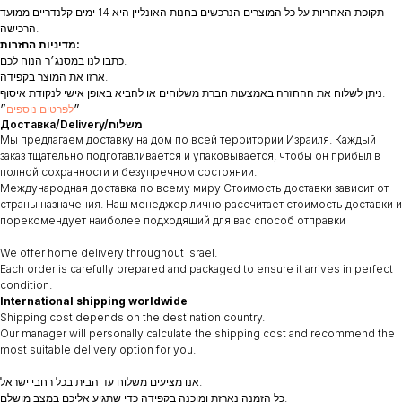
תקופת האחריות על כל המוצרים הנרכשים בחנות האונליין היא 14 ימים קלנדריים ממועד
הרכישה.
מדיניות החזרות:
כתבו לנו במסנג׳ר הנוח לכם.
ארזו את המוצר בקפידה.
ניתן לשלוח את ההחזרה באמצעות חברת משלוחים או להביא באופן אישי לנקודת איסוף.
״
לפרטים נוספים
״
Доставка/Delivery/משלוח
Мы предлагаем доставку на дом по всей территории Израиля. Каждый
заказ тщательно подготавливается и упаковывается, чтобы он прибыл в
полной сохранности и безупречном состоянии.
Международная доставка по всему миру Стоимость доставки зависит от
страны назначения. Наш менеджер лично рассчитает стоимость доставки и
порекомендует наиболее подходящий для вас способ отправки
We offer home delivery throughout Israel.
Each order is carefully prepared and packaged to ensure it arrives in perfect
condition.
International shipping worldwide
Shipping cost depends on the destination country.
Our manager will personally calculate the shipping cost and recommend the
most suitable delivery option for you.
אנו מציעים משלוח עד הבית בכל רחבי ישראל.
כל הזמנה נארזת ומוכנה בקפידה כדי שתגיע אליכם במצב מושלם.