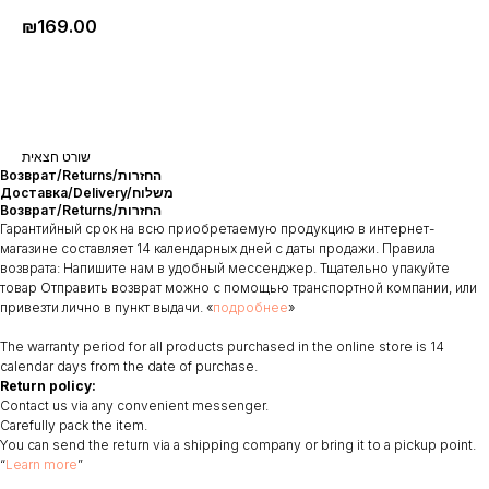
₪
169.00
שורט חצאית
Возврат/Returns/החזרות
Доставка/Delivery/משלוח
Возврат/Returns/החזרות
Гарантийный срок на всю приобретаемую продукцию в интернет-
магазине составляет 14 календарных дней с даты продажи. Правила
возврата: Напишите нам в удобный мессенджер. Тщательно упакуйте
товар Отправить возврат можно с помощью транспортной компании, или
привезти лично в пункт выдачи. «
подробнее
»
The warranty period for all products purchased in the online store is 14
calendar days from the date of purchase.
Return policy:
Contact us via any convenient messenger.
Carefully pack the item.
You can send the return via a shipping company or bring it to a pickup point.
“
Learn more
”