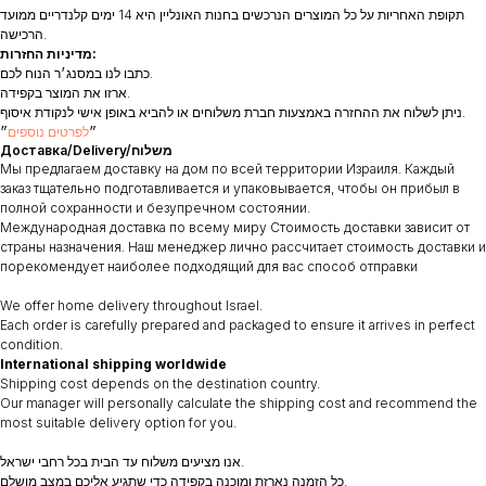
תקופת האחריות על כל המוצרים הנרכשים בחנות האונליין היא 14 ימים קלנדריים ממועד
הרכישה.
מדיניות החזרות:
כתבו לנו במסנג׳ר הנוח לכם.
ארזו את המוצר בקפידה.
ניתן לשלוח את ההחזרה באמצעות חברת משלוחים או להביא באופן אישי לנקודת איסוף.
״
לפרטים נוספים
״
Доставка/Delivery/משלוח
Мы предлагаем доставку на дом по всей территории Израиля. Каждый
заказ тщательно подготавливается и упаковывается, чтобы он прибыл в
полной сохранности и безупречном состоянии.
Международная доставка по всему миру Стоимость доставки зависит от
страны назначения. Наш менеджер лично рассчитает стоимость доставки и
порекомендует наиболее подходящий для вас способ отправки
We offer home delivery throughout Israel.
Each order is carefully prepared and packaged to ensure it arrives in perfect
condition.
International shipping worldwide
Shipping cost depends on the destination country.
Our manager will personally calculate the shipping cost and recommend the
most suitable delivery option for you.
אנו מציעים משלוח עד הבית בכל רחבי ישראל.
כל הזמנה נארזת ומוכנה בקפידה כדי שתגיע אליכם במצב מושלם.