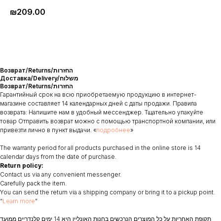
₪
209.00
Возврат/Returns/החזרות
Доставка/Delivery/משלוח
Возврат/Returns/החזרות
Гарантийный срок на всю приобретаемую продукцию в интернет-
магазине составляет 14 календарных дней с даты продажи. Правила
возврата: Напишите нам в удобный мессенджер. Тщательно упакуйте
товар Отправить возврат можно с помощью транспортной компании, или
привезти лично в пункт выдачи. «
подробнее
»
The warranty period for all products purchased in the online store is 14
calendar days from the date of purchase.
Return policy:
Contact us via any convenient messenger.
Carefully pack the item.
You can send the return via a shipping company or bring it to a pickup point.
“
Learn more
”
תקופת האחריות על כל המוצרים הנרכשים בחנות האונליין היא 14 ימים קלנדריים ממועד