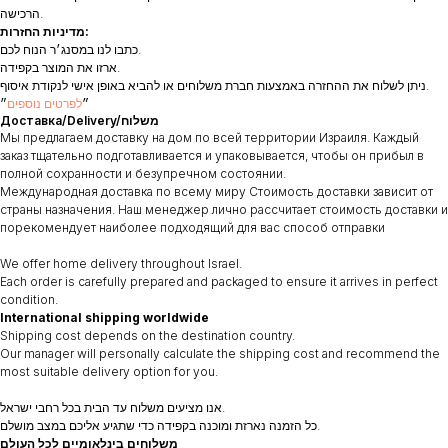
הרכישה.
מדיניות החזרות:
כתבו לנו במסנג׳ר הנוח לכם.
ארזו את המוצר בקפידה.
ניתן לשלוח את ההחזרה באמצעות חברת משלוחים או להביא באופן אישי לנקודת איסוף.
״
לפרטים נוספים
״
Доставка/Delivery/משלוח
Мы предлагаем доставку на дом по всей территории Израиля. Каждый
заказ тщательно подготавливается и упаковывается, чтобы он прибыл в
полной сохранности и безупречном состоянии.
Международная доставка по всему миру Стоимость доставки зависит от
страны назначения. Наш менеджер лично рассчитает стоимость доставки и
порекомендует наиболее подходящий для вас способ отправки
We offer home delivery throughout Israel.
Each order is carefully prepared and packaged to ensure it arrives in perfect
condition.
International shipping worldwide
Shipping cost depends on the destination country.
Our manager will personally calculate the shipping cost and recommend the
most suitable delivery option for you.
אנו מציעים משלוח עד הבית בכל רחבי ישראל.
כל הזמנה נארזת ומוכנה בקפידה כדי שתגיע אליכם במצב מושלם.
משלוחים בינלאומיים לכל העולם