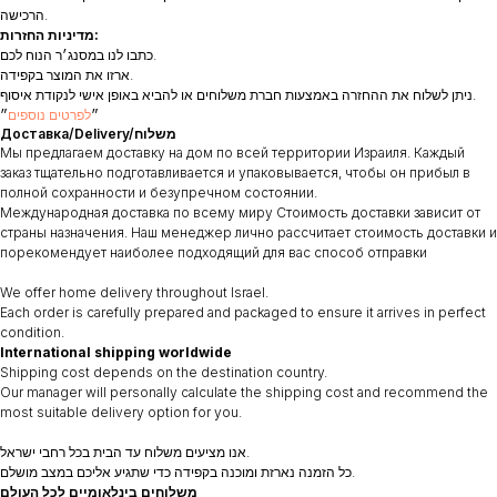
הרכישה.
מדיניות החזרות:
כתבו לנו במסנג׳ר הנוח לכם.
ארזו את המוצר בקפידה.
ניתן לשלוח את ההחזרה באמצעות חברת משלוחים או להביא באופן אישי לנקודת איסוף.
״
לפרטים נוספים
״
Доставка/Delivery/משלוח
Мы предлагаем доставку на дом по всей территории Израиля. Каждый
заказ тщательно подготавливается и упаковывается, чтобы он прибыл в
полной сохранности и безупречном состоянии.
Международная доставка по всему миру Стоимость доставки зависит от
страны назначения. Наш менеджер лично рассчитает стоимость доставки и
порекомендует наиболее подходящий для вас способ отправки
We offer home delivery throughout Israel.
Each order is carefully prepared and packaged to ensure it arrives in perfect
condition.
International shipping worldwide
Shipping cost depends on the destination country.
Our manager will personally calculate the shipping cost and recommend the
most suitable delivery option for you.
אנו מציעים משלוח עד הבית בכל רחבי ישראל.
כל הזמנה נארזת ומוכנה בקפידה כדי שתגיע אליכם במצב מושלם.
משלוחים בינלאומיים לכל העולם