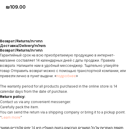
₪
109.00
Возврат/Returns/החזרות
Доставка/Delivery/משלוח
Возврат/Returns/החזרות
Гарантийный срок на всю приобретаемую продукцию в интернет-
магазине составляет 14 календарных дней с даты продажи. Правила
возврата: Напишите нам в удобный мессенджер. Тщательно упакуйте
товар Отправить возврат можно с помощью транспортной компании, или
привезти лично в пункт выдачи. «
подробнее
»
The warranty period for all products purchased in the online store is 14
calendar days from the date of purchase.
Return policy:
Contact us via any convenient messenger.
Carefully pack the item.
You can send the return via a shipping company or bring it to a pickup point.
“
Learn more
”
תקופת האחריות על כל המוצרים הנרכשים בחנות האונליין היא 14 ימים קלנדריים ממועד