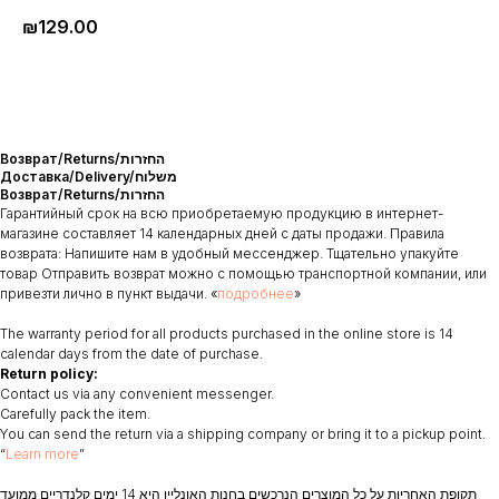
₪
129.00
Возврат/Returns/החזרות
Доставка/Delivery/משלוח
Возврат/Returns/החזרות
Гарантийный срок на всю приобретаемую продукцию в интернет-
магазине составляет 14 календарных дней с даты продажи. Правила
возврата: Напишите нам в удобный мессенджер. Тщательно упакуйте
товар Отправить возврат можно с помощью транспортной компании, или
привезти лично в пункт выдачи. «
подробнее
»
The warranty period for all products purchased in the online store is 14
calendar days from the date of purchase.
Return policy:
Contact us via any convenient messenger.
Carefully pack the item.
You can send the return via a shipping company or bring it to a pickup point.
“
Learn more
”
תקופת האחריות על כל המוצרים הנרכשים בחנות האונליין היא 14 ימים קלנדריים ממועד