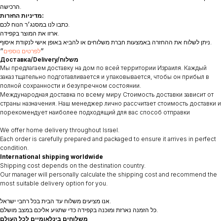
הרכישה.
מדיניות החזרות:
כתבו לנו במסנג׳ר הנוח לכם.
ארזו את המוצר בקפידה.
ניתן לשלוח את ההחזרה באמצעות חברת משלוחים או להביא באופן אישי לנקודת איסוף.
״
לפרטים נוספים
״
Доставка/Delivery/משלוח
Мы предлагаем доставку на дом по всей территории Израиля. Каждый
заказ тщательно подготавливается и упаковывается, чтобы он прибыл в
полной сохранности и безупречном состоянии.
Международная доставка по всему миру Стоимость доставки зависит от
страны назначения. Наш менеджер лично рассчитает стоимость доставки и
порекомендует наиболее подходящий для вас способ отправки
We offer home delivery throughout Israel.
Each order is carefully prepared and packaged to ensure it arrives in perfect
condition.
International shipping worldwide
Shipping cost depends on the destination country.
Our manager will personally calculate the shipping cost and recommend the
most suitable delivery option for you.
אנו מציעים משלוח עד הבית בכל רחבי ישראל.
כל הזמנה נארזת ומוכנה בקפידה כדי שתגיע אליכם במצב מושלם.
משלוחים בינלאומיים לכל העולם