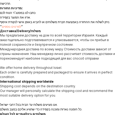
הרכישה.
מדיניות החזרות:
כתבו לנו במסנג׳ר הנוח לכם.
ארזו את המוצר בקפידה.
ניתן לשלוח את ההחזרה באמצעות חברת משלוחים או להביא באופן אישי לנקודת איסוף.
״
לפרטים נוספים
״
Доставка/Delivery/משלוח
Мы предлагаем доставку на дом по всей территории Израиля. Каждый
заказ тщательно подготавливается и упаковывается, чтобы он прибыл в
полной сохранности и безупречном состоянии.
Международная доставка по всему миру Стоимость доставки зависит от
страны назначения. Наш менеджер лично рассчитает стоимость доставки и
порекомендует наиболее подходящий для вас способ отправки
We offer home delivery throughout Israel.
Each order is carefully prepared and packaged to ensure it arrives in perfect
condition.
International shipping worldwide
Shipping cost depends on the destination country.
Our manager will personally calculate the shipping cost and recommend the
most suitable delivery option for you.
אנו מציעים משלוח עד הבית בכל רחבי ישראל.
כל הזמנה נארזת ומוכנה בקפידה כדי שתגיע אליכם במצב מושלם.
משלוחים בינלאומיים לכל העולם