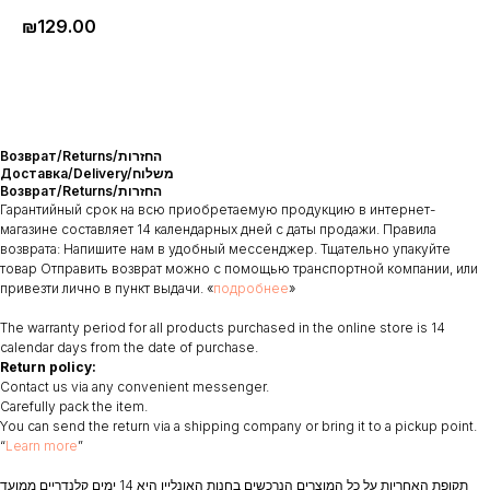
₪
129.00
Возврат/Returns/החזרות
Доставка/Delivery/משלוח
Возврат/Returns/החזרות
Гарантийный срок на всю приобретаемую продукцию в интернет-
магазине составляет 14 календарных дней с даты продажи. Правила
возврата: Напишите нам в удобный мессенджер. Тщательно упакуйте
товар Отправить возврат можно с помощью транспортной компании, или
привезти лично в пункт выдачи. «
подробнее
»
The warranty period for all products purchased in the online store is 14
calendar days from the date of purchase.
Return policy:
Contact us via any convenient messenger.
Carefully pack the item.
You can send the return via a shipping company or bring it to a pickup point.
“
Learn more
”
תקופת האחריות על כל המוצרים הנרכשים בחנות האונליין היא 14 ימים קלנדריים ממועד