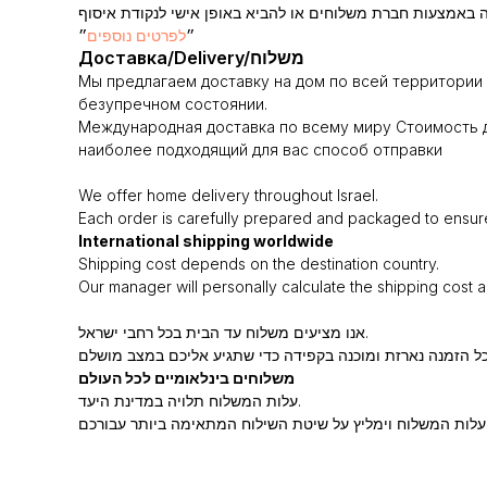
״
לפרטים נוספים
״
Доставка/Delivery/משלוח
Мы предлагаем доставку на дом по всей территории 
безупречном состоянии.
Международная доставка по всему миру Стоимость д
наиболее подходящий для вас способ отправки
We offer home delivery throughout Israel.
Each order is carefully prepared and packaged to ensure i
International shipping worldwide
Shipping cost depends on the destination country.
Our manager will personally calculate the shipping cost 
אנו מציעים משלוח עד הבית בכל רחבי ישראל.
משלוחים בינלאומיים לכל העולם
עלות המשלוח תלויה במדינת היעד.