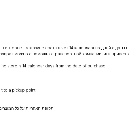
в интернет-магазине составляет 14 календарных дней с даты п
зврат можно с помощью транспортной компании, или привезти 
ine store is 14 calendar days from the date of purchase.
t to a pickup point.
תקופת האחריות על כל המוצרים הנרכשים בחנות האונליין היא 14 ימים קלנדריים ממועד הרכישה.