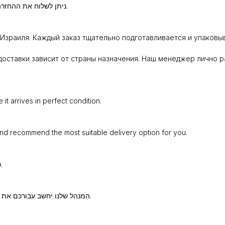
ניתן לשלוח את ההחזרה באמצעות חברת משלוחים או להביא באופן אישי לנקודת איסוף.
Израиля. Каждый заказ тщательно подготавливается и упаковыв
оставки зависит от страны назначения. Наш менеджер лично р
t arrives in perfect condition.
and recommend the most suitable delivery option for you.
כל הזמנה נארזת ומוכנה בקפידה כדי שתגיע אליכם במצב מושלם.
המנהל שלנו יחשב עבורכם את עלות המשלוח וימליץ על שיטת השילוח המתאימה ביותר עבורכם.