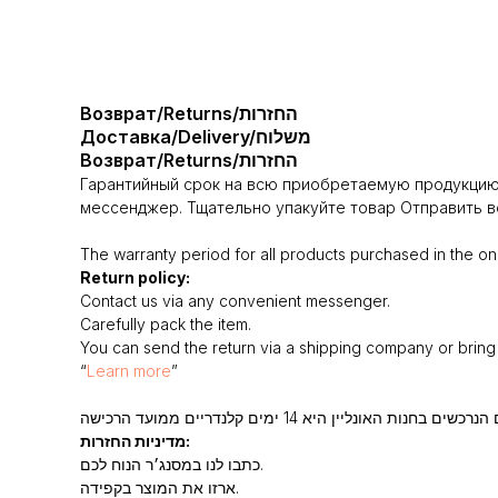
Возврат/Returns/החזרות
Доставка/Delivery/משלוח
Возврат/Returns/החזרות
Гарантийный срок на всю приобретаемую продукцию 
мессенджер. Тщательно упакуйте товар Отправить во
The warranty period for all products purchased in the onl
Return policy:
Contact us via any convenient messenger.
Carefully pack the item.
You can send the return via a shipping company or bring i
“
Learn more
”
מדיניות החזרות:
כתבו לנו במסנג׳ר הנוח לכם.
ארזו את המוצר בקפידה.