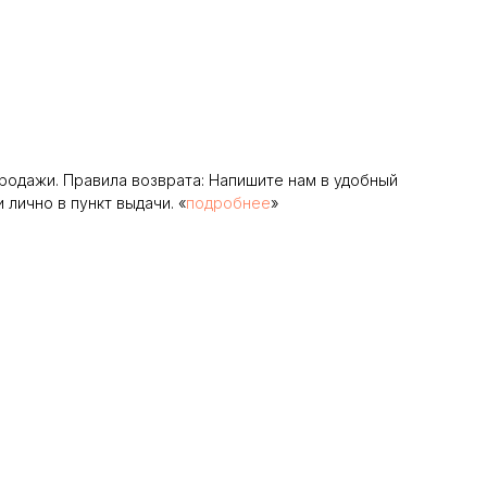
родажи. Правила возврата: Напишите нам в удобный
лично в пункт выдачи. «
подробнее
»