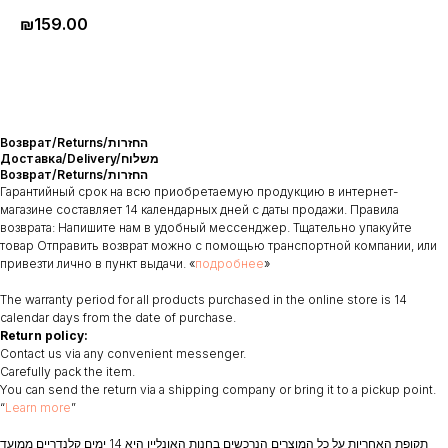
₪
159.00
Возврат/Returns/החזרות
Доставка/Delivery/משלוח
Возврат/Returns/החזרות
Гарантийный срок на всю приобретаемую продукцию в интернет-
магазине составляет 14 календарных дней с даты продажи. Правила
возврата: Напишите нам в удобный мессенджер. Тщательно упакуйте
товар Отправить возврат можно с помощью транспортной компании, или
привезти лично в пункт выдачи. «
подробнее
»
The warranty period for all products purchased in the online store is 14
calendar days from the date of purchase.
Return policy:
Contact us via any convenient messenger.
Carefully pack the item.
You can send the return via a shipping company or bring it to a pickup point.
“
Learn more
”
תקופת האחריות על כל המוצרים הנרכשים בחנות האונליין היא 14 ימים קלנדריים ממועד