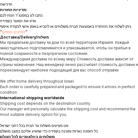
הרכישה.
מדיניות החזרות:
כתבו לנו במסנג׳ר הנוח לכם.
ארזו את המוצר בקפידה.
ניתן לשלוח את ההחזרה באמצעות חברת משלוחים או להביא באופן אישי לנקודת איסוף.
״
לפרטים נוספים
״
Доставка/Delivery/משלוח
Мы предлагаем доставку на дом по всей территории Израиля. Каждый
заказ тщательно подготавливается и упаковывается, чтобы он прибыл в
полной сохранности и безупречном состоянии.
Международная доставка по всему миру Стоимость доставки зависит от
страны назначения. Наш менеджер лично рассчитает стоимость доставки и
порекомендует наиболее подходящий для вас способ отправки
We offer home delivery throughout Israel.
Each order is carefully prepared and packaged to ensure it arrives in perfect
condition.
International shipping worldwide
Shipping cost depends on the destination country.
Our manager will personally calculate the shipping cost and recommend the
most suitable delivery option for you.
אנו מציעים משלוח עד הבית בכל רחבי ישראל.
כל הזמנה נארזת ומוכנה בקפידה כדי שתגיע אליכם במצב מושלם.
משלוחים בינלאומיים לכל העולם