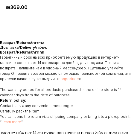
₪
369.00
Возврат/Returns/החזרות
Доставка/Delivery/משלוח
Возврат/Returns/החזרות
Гарантийный срок на всю приобретаемую продукцию в интернет-
магазине составляет 14 календарных дней с даты продажи. Правила
возврата: Напишите нам в удобный мессенджер. Тщательно упакуйте
товар Отправить возврат можно с помощью транспортной компании, или
привезти лично в пункт выдачи. «
подробнее
»
The warranty period for all products purchased in the online store is 14
calendar days from the date of purchase.
Return policy:
Contact us via any convenient messenger.
Carefully pack the item.
You can send the return via a shipping company or bring it to a pickup point.
“
Learn more
”
תקופת האחריות על כל המוצרים הנרכשים בחנות האונליין היא 14 ימים קלנדריים ממועד