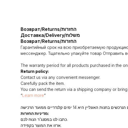
Возврат/Returns/החזרות
Доставка/Delivery/משלוח
Возврат/Returns/החזרות
Гарантийный срок на всю приобретаемую продукцию 
мессенджер. Тщательно упакуйте товар Отправить во
The warranty period for all products purchased in the onl
Return policy:
Contact us via any convenient messenger.
Carefully pack the item.
You can send the return via a shipping company or bring i
“
Learn more
”
מדיניות החזרות:
כתבו לנו במסנג׳ר הנוח לכם.
ארזו את המוצר בקפידה.