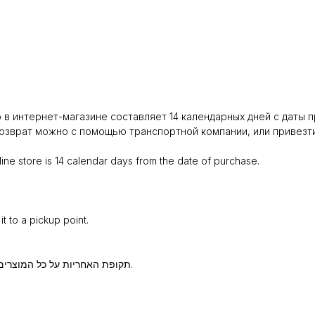
в интернет-магазине составляет 14 календарных дней с даты п
зврат можно с помощью транспортной компании, или привезти 
ine store is 14 calendar days from the date of purchase.
t to a pickup point.
תקופת האחריות על כל המוצרים הנרכשים בחנות האונליין היא 14 ימים קלנדריים ממועד הרכישה.