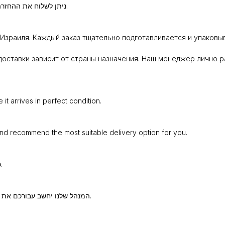
ניתן לשלוח את ההחזרה באמצעות חברת משלוחים או להביא באופן אישי לנקודת איסוף.
Израиля. Каждый заказ тщательно подготавливается и упаковыв
оставки зависит от страны назначения. Наш менеджер лично р
t arrives in perfect condition.
and recommend the most suitable delivery option for you.
כל הזמנה נארזת ומוכנה בקפידה כדי שתגיע אליכם במצב מושלם.
המנהל שלנו יחשב עבורכם את עלות המשלוח וימליץ על שיטת השילוח המתאימה ביותר עבורכם.