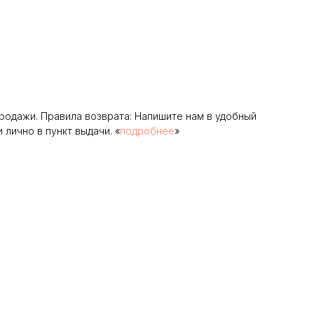
родажи. Правила возврата: Напишите нам в удобный
лично в пункт выдачи. «
подробнее
»