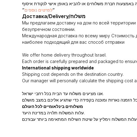
״
לפרטים נוספים
״
Доставка/Delivery/משלוח
Мы предлагаем доставку на дом по всей территории 
безупречном состоянии.
Международная доставка по всему миру Стоимость д
наиболее подходящий для вас способ отправки
We offer home delivery throughout Israel.
Each order is carefully prepared and packaged to ensure i
International shipping worldwide
Shipping cost depends on the destination country.
Our manager will personally calculate the shipping cost 
אנו מציעים משלוח עד הבית בכל רחבי ישראל.
משלוחים בינלאומיים לכל העולם
עלות המשלוח תלויה במדינת היעד.