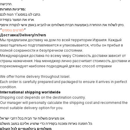
הרכישה.
מדיניות החזרות:
כתבו לנו במסנג׳ר הנוח לכם.
ארזו את המוצר בקפידה.
ניתן לשלוח את ההחזרה באמצעות חברת משלוחים או להביא באופן אישי לנקודת איסוף.
״
לפרטים נוספים
״
Доставка/Delivery/משלוח
Мы предлагаем доставку на дом по всей территории Израиля. Каждый
заказ тщательно подготавливается и упаковывается, чтобы он прибыл в
полной сохранности и безупречном состоянии.
Международная доставка по всему миру Стоимость доставки зависит от
страны назначения. Наш менеджер лично рассчитает стоимость доставки и
порекомендует наиболее подходящий для вас способ отправки
We offer home delivery throughout Israel.
Each order is carefully prepared and packaged to ensure it arrives in perfect
condition.
International shipping worldwide
Shipping cost depends on the destination country.
Our manager will personally calculate the shipping cost and recommend the
most suitable delivery option for you.
אנו מציעים משלוח עד הבית בכל רחבי ישראל.
כל הזמנה נארזת ומוכנה בקפידה כדי שתגיע אליכם במצב מושלם.
משלוחים בינלאומיים לכל העולם