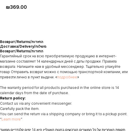
₪
369.00
Возврат/Returns/החזרות
Доставка/Delivery/משלוח
Возврат/Returns/החזרות
Гарантийный срок на всю приобретаемую продукцию в интернет-
магазине составляет 14 календарных дней с даты продажи. Правила
возврата: Напишите нам в удобный мессенджер. Тщательно упакуйте
товар Отправить возврат можно с помощью транспортной компании, или
привезти лично в пункт выдачи. «
подробнее
»
The warranty period for all products purchased in the online store is 14
calendar days from the date of purchase.
Return policy:
Contact us via any convenient messenger.
Carefully pack the item.
You can send the return via a shipping company or bring it to a pickup point.
“
Learn more
”
תקופת האחריות על כל המוצרים הנרכשים בחנות האונליין היא 14 ימים קלנדריים ממועד