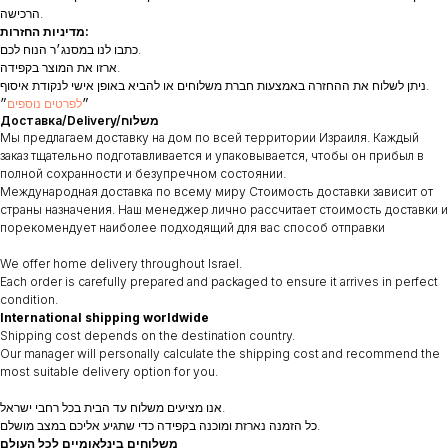
הרכישה.
מדיניות החזרות:
כתבו לנו במסנג׳ר הנוח לכם.
ארזו את המוצר בקפידה.
ניתן לשלוח את ההחזרה באמצעות חברת משלוחים או להביא באופן אישי לנקודת איסוף.
״
לפרטים נוספים
״
Доставка/Delivery/משלוח
Мы предлагаем доставку на дом по всей территории Израиля. Каждый
заказ тщательно подготавливается и упаковывается, чтобы он прибыл в
полной сохранности и безупречном состоянии.
Международная доставка по всему миру Стоимость доставки зависит от
страны назначения. Наш менеджер лично рассчитает стоимость доставки и
порекомендует наиболее подходящий для вас способ отправки
We offer home delivery throughout Israel.
Each order is carefully prepared and packaged to ensure it arrives in perfect
condition.
International shipping worldwide
Shipping cost depends on the destination country.
Our manager will personally calculate the shipping cost and recommend the
most suitable delivery option for you.
אנו מציעים משלוח עד הבית בכל רחבי ישראל.
כל הזמנה נארזת ומוכנה בקפידה כדי שתגיע אליכם במצב מושלם.
משלוחים בינלאומיים לכל העולם