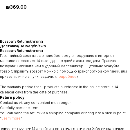
₪
369.00
Возврат/Returns/החזרות
Доставка/Delivery/משלוח
Возврат/Returns/החזרות
Гарантийный срок на всю приобретаемую продукцию в интернет-
магазине составляет 14 календарных дней с даты продажи. Правила
возврата: Напишите нам в удобный мессенджер. Тщательно упакуйте
товар Отправить возврат можно с помощью транспортной компании, или
привезти лично в пункт выдачи. «
подробнее
»
The warranty period for all products purchased in the online store is 14
calendar days from the date of purchase.
Return policy:
Contact us via any convenient messenger.
Carefully pack the item.
You can send the return via a shipping company or bring it to a pickup point.
“
Learn more
”
תקופת האחריות על כל המוצרים הנרכשים בחנות האונליין היא 14 ימים קלנדריים ממועד