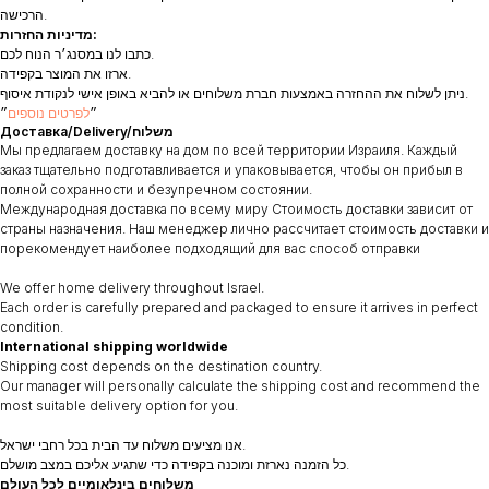
הרכישה.
מדיניות החזרות:
כתבו לנו במסנג׳ר הנוח לכם.
ארזו את המוצר בקפידה.
ניתן לשלוח את ההחזרה באמצעות חברת משלוחים או להביא באופן אישי לנקודת איסוף.
״
לפרטים נוספים
״
Доставка/Delivery/משלוח
Мы предлагаем доставку на дом по всей территории Израиля. Каждый
заказ тщательно подготавливается и упаковывается, чтобы он прибыл в
полной сохранности и безупречном состоянии.
Международная доставка по всему миру Стоимость доставки зависит от
страны назначения. Наш менеджер лично рассчитает стоимость доставки и
порекомендует наиболее подходящий для вас способ отправки
We offer home delivery throughout Israel.
Each order is carefully prepared and packaged to ensure it arrives in perfect
condition.
International shipping worldwide
Shipping cost depends on the destination country.
Our manager will personally calculate the shipping cost and recommend the
most suitable delivery option for you.
אנו מציעים משלוח עד הבית בכל רחבי ישראל.
כל הזמנה נארזת ומוכנה בקפידה כדי שתגיע אליכם במצב מושלם.
משלוחים בינלאומיים לכל העולם