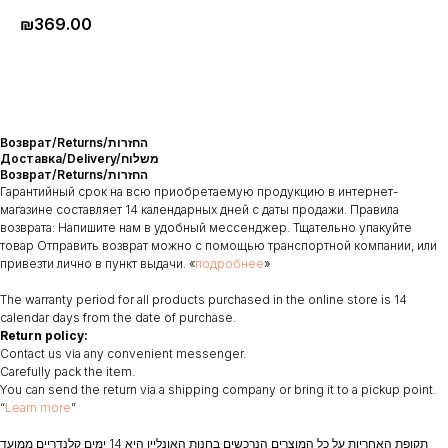
₪
369.00
Возврат/Returns/החזרות
Доставка/Delivery/משלוח
Возврат/Returns/החזרות
Гарантийный срок на всю приобретаемую продукцию в интернет-
магазине составляет 14 календарных дней с даты продажи. Правила
возврата: Напишите нам в удобный мессенджер. Тщательно упакуйте
товар Отправить возврат можно с помощью транспортной компании, или
привезти лично в пункт выдачи. «
подробнее
»
The warranty period for all products purchased in the online store is 14
calendar days from the date of purchase.
Return policy:
Contact us via any convenient messenger.
Carefully pack the item.
You can send the return via a shipping company or bring it to a pickup point.
“
Learn more
”
תקופת האחריות על כל המוצרים הנרכשים בחנות האונליין היא 14 ימים קלנדריים ממועד