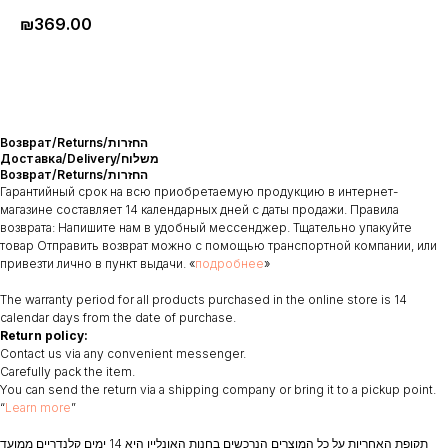
₪
369.00
Возврат/Returns/החזרות
Доставка/Delivery/משלוח
Возврат/Returns/החזרות
Гарантийный срок на всю приобретаемую продукцию в интернет-
магазине составляет 14 календарных дней с даты продажи. Правила
возврата: Напишите нам в удобный мессенджер. Тщательно упакуйте
товар Отправить возврат можно с помощью транспортной компании, или
привезти лично в пункт выдачи. «
подробнее
»
The warranty period for all products purchased in the online store is 14
calendar days from the date of purchase.
Return policy:
Contact us via any convenient messenger.
Carefully pack the item.
You can send the return via a shipping company or bring it to a pickup point.
“
Learn more
”
תקופת האחריות על כל המוצרים הנרכשים בחנות האונליין היא 14 ימים קלנדריים ממועד