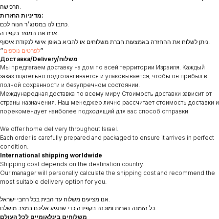
הרכישה.
מדיניות החזרות:
כתבו לנו במסנג׳ר הנוח לכם.
ארזו את המוצר בקפידה.
ניתן לשלוח את ההחזרה באמצעות חברת משלוחים או להביא באופן אישי לנקודת איסוף.
״
לפרטים נוספים
״
Доставка/Delivery/משלוח
Мы предлагаем доставку на дом по всей территории Израиля. Каждый
заказ тщательно подготавливается и упаковывается, чтобы он прибыл в
полной сохранности и безупречном состоянии.
Международная доставка по всему миру Стоимость доставки зависит от
страны назначения. Наш менеджер лично рассчитает стоимость доставки и
порекомендует наиболее подходящий для вас способ отправки
We offer home delivery throughout Israel.
Each order is carefully prepared and packaged to ensure it arrives in perfect
condition.
International shipping worldwide
Shipping cost depends on the destination country.
Our manager will personally calculate the shipping cost and recommend the
most suitable delivery option for you.
אנו מציעים משלוח עד הבית בכל רחבי ישראל.
כל הזמנה נארזת ומוכנה בקפידה כדי שתגיע אליכם במצב מושלם.
משלוחים בינלאומיים לכל העולם