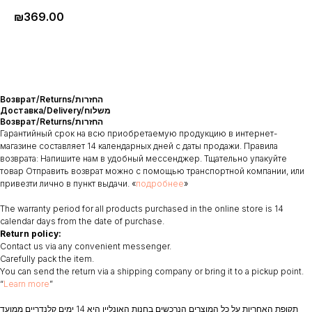
₪
369.00
Возврат/Returns/החזרות
Доставка/Delivery/משלוח
Возврат/Returns/החזרות
Гарантийный срок на всю приобретаемую продукцию в интернет-
магазине составляет 14 календарных дней с даты продажи. Правила
возврата: Напишите нам в удобный мессенджер. Тщательно упакуйте
товар Отправить возврат можно с помощью транспортной компании, или
привезти лично в пункт выдачи. «
подробнее
»
The warranty period for all products purchased in the online store is 14
calendar days from the date of purchase.
Return policy:
Contact us via any convenient messenger.
Carefully pack the item.
You can send the return via a shipping company or bring it to a pickup point.
“
Learn more
”
תקופת האחריות על כל המוצרים הנרכשים בחנות האונליין היא 14 ימים קלנדריים ממועד