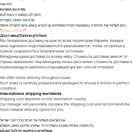
הרכישה.
מדיניות החזרות:
כתבו לנו במסנג׳ר הנוח לכם.
ארזו את המוצר בקפידה.
ניתן לשלוח את ההחזרה באמצעות חברת משלוחים או להביא באופן אישי לנקודת איסוף.
״
לפרטים נוספים
״
Доставка/Delivery/משלוח
Мы предлагаем доставку на дом по всей территории Израиля. Каждый
заказ тщательно подготавливается и упаковывается, чтобы он прибыл в
полной сохранности и безупречном состоянии.
Международная доставка по всему миру Стоимость доставки зависит от
страны назначения. Наш менеджер лично рассчитает стоимость доставки и
порекомендует наиболее подходящий для вас способ отправки
We offer home delivery throughout Israel.
Each order is carefully prepared and packaged to ensure it arrives in perfect
condition.
International shipping worldwide
Shipping cost depends on the destination country.
Our manager will personally calculate the shipping cost and recommend the
most suitable delivery option for you.
אנו מציעים משלוח עד הבית בכל רחבי ישראל.
כל הזמנה נארזת ומוכנה בקפידה כדי שתגיע אליכם במצב מושלם.
משלוחים בינלאומיים לכל העולם