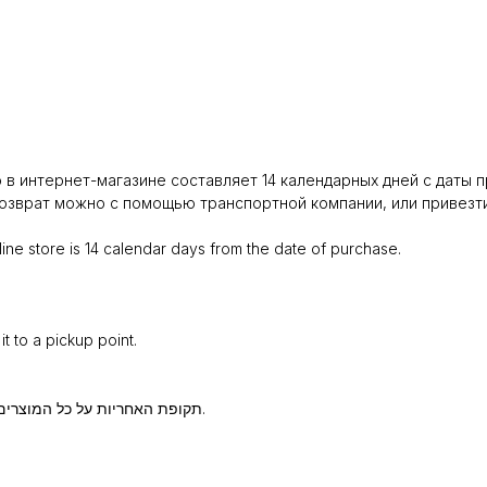
в интернет-магазине составляет 14 календарных дней с даты п
зврат можно с помощью транспортной компании, или привезти 
ine store is 14 calendar days from the date of purchase.
t to a pickup point.
תקופת האחריות על כל המוצרים הנרכשים בחנות האונליין היא 14 ימים קלנדריים ממועד הרכישה.