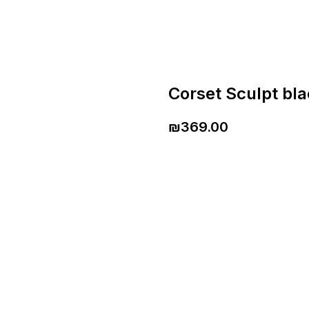
Corset Sculpt bl
₪
369.00