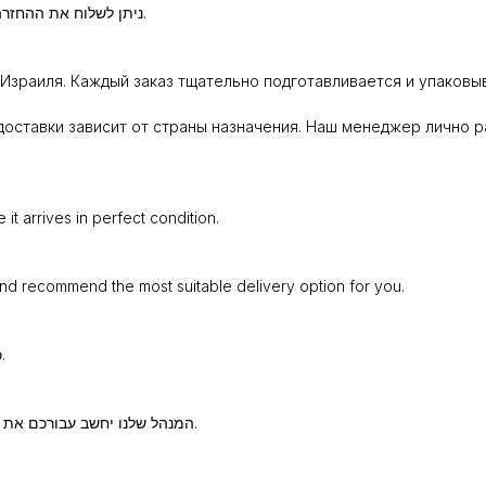
ניתן לשלוח את ההחזרה באמצעות חברת משלוחים או להביא באופן אישי לנקודת איסוף.
Израиля. Каждый заказ тщательно подготавливается и упаковыв
оставки зависит от страны назначения. Наш менеджер лично р
t arrives in perfect condition.
and recommend the most suitable delivery option for you.
כל הזמנה נארזת ומוכנה בקפידה כדי שתגיע אליכם במצב מושלם.
המנהל שלנו יחשב עבורכם את עלות המשלוח וימליץ על שיטת השילוח המתאימה ביותר עבורכם.