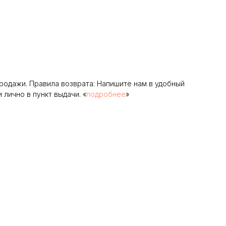
родажи. Правила возврата: Напишите нам в удобный
лично в пункт выдачи. «
подробнее
»