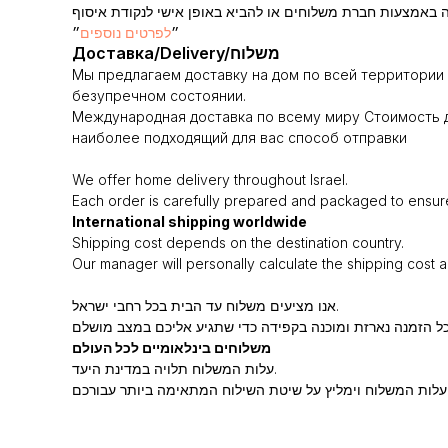
״
לפרטים נוספים
״
Доставка/Delivery/משלוח
Мы предлагаем доставку на дом по всей территории 
безупречном состоянии.
Международная доставка по всему миру Стоимость д
наиболее подходящий для вас способ отправки
We offer home delivery throughout Israel.
Each order is carefully prepared and packaged to ensure i
International shipping worldwide
Shipping cost depends on the destination country.
Our manager will personally calculate the shipping cost 
אנו מציעים משלוח עד הבית בכל רחבי ישראל.
משלוחים בינלאומיים לכל העולם
עלות המשלוח תלויה במדינת היעד.