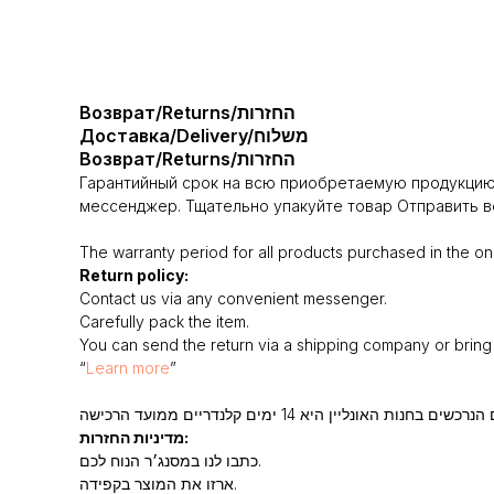
Возврат/Returns/החזרות
Доставка/Delivery/משלוח
Возврат/Returns/החזרות
Гарантийный срок на всю приобретаемую продукцию 
мессенджер. Тщательно упакуйте товар Отправить во
The warranty period for all products purchased in the onl
Return policy:
Contact us via any convenient messenger.
Carefully pack the item.
You can send the return via a shipping company or bring i
“
Learn more
”
מדיניות החזרות:
כתבו לנו במסנג׳ר הנוח לכם.
ארזו את המוצר בקפידה.