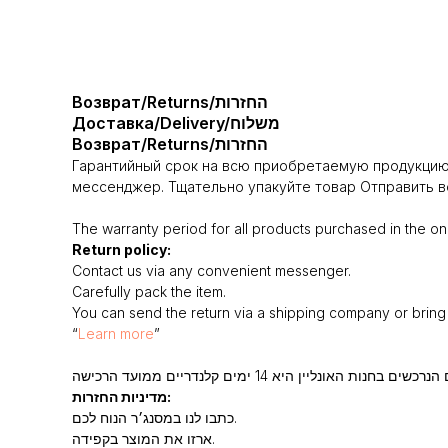
Возврат/Returns/החזרות
Доставка/Delivery/משלוח
Возврат/Returns/החזרות
Гарантийный срок на всю приобретаемую продукцию 
мессенджер. Тщательно упакуйте товар Отправить во
The warranty period for all products purchased in the onl
Return policy:
Contact us via any convenient messenger.
Carefully pack the item.
You can send the return via a shipping company or bring i
“
Learn more
”
מדיניות החזרות:
כתבו לנו במסנג׳ר הנוח לכם.
ארזו את המוצר בקפידה.