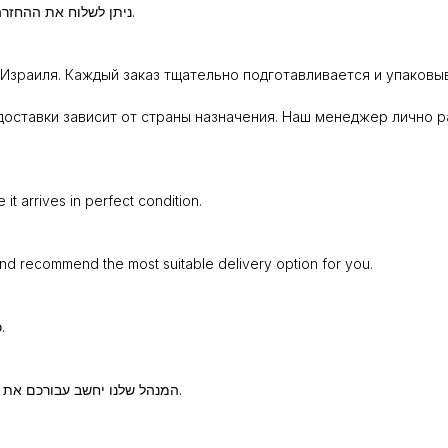
ניתן לשלוח את ההחזרה באמצעות חברת משלוחים או להביא באופן אישי לנקודת איסוף.
Израиля. Каждый заказ тщательно подготавливается и упаковыв
оставки зависит от страны назначения. Наш менеджер лично р
t arrives in perfect condition.
and recommend the most suitable delivery option for you.
כל הזמנה נארזת ומוכנה בקפידה כדי שתגיע אליכם במצב מושלם.
המנהל שלנו יחשב עבורכם את עלות המשלוח וימליץ על שיטת השילוח המתאימה ביותר עבורכם.