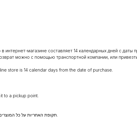
в интернет-магазине составляет 14 календарных дней с даты п
зврат можно с помощью транспортной компании, или привезти 
ine store is 14 calendar days from the date of purchase.
t to a pickup point.
תקופת האחריות על כל המוצרים הנרכשים בחנות האונליין היא 14 ימים קלנדריים ממועד הרכישה.