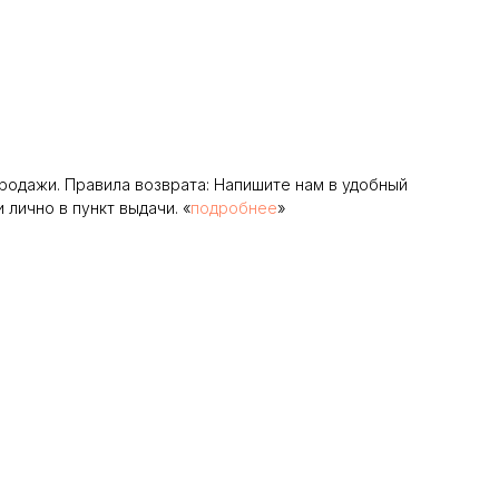
родажи. Правила возврата: Напишите нам в удобный
лично в пункт выдачи. «
подробнее
»