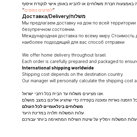
״
לפרטים נוספים
״
Доставка/Delivery/משלוח
Мы предлагаем доставку на дом по всей территории 
безупречном состоянии.
Международная доставка по всему миру Стоимость д
наиболее подходящий для вас способ отправки
We offer home delivery throughout Israel.
Each order is carefully prepared and packaged to ensure i
International shipping worldwide
Shipping cost depends on the destination country.
Our manager will personally calculate the shipping cost 
אנו מציעים משלוח עד הבית בכל רחבי ישראל.
משלוחים בינלאומיים לכל העולם
עלות המשלוח תלויה במדינת היעד.