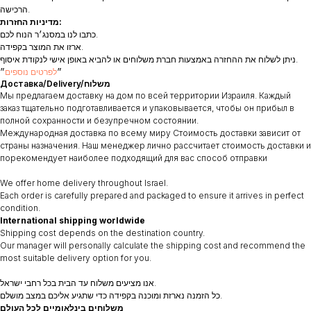
הרכישה.
מדיניות החזרות:
כתבו לנו במסנג׳ר הנוח לכם.
ארזו את המוצר בקפידה.
ניתן לשלוח את ההחזרה באמצעות חברת משלוחים או להביא באופן אישי לנקודת איסוף.
״
לפרטים נוספים
״
Доставка/Delivery/משלוח
Мы предлагаем доставку на дом по всей территории Израиля. Каждый
заказ тщательно подготавливается и упаковывается, чтобы он прибыл в
полной сохранности и безупречном состоянии.
Международная доставка по всему миру Стоимость доставки зависит от
страны назначения. Наш менеджер лично рассчитает стоимость доставки и
порекомендует наиболее подходящий для вас способ отправки
We offer home delivery throughout Israel.
Each order is carefully prepared and packaged to ensure it arrives in perfect
condition.
International shipping worldwide
Shipping cost depends on the destination country.
Our manager will personally calculate the shipping cost and recommend the
most suitable delivery option for you.
אנו מציעים משלוח עד הבית בכל רחבי ישראל.
כל הזמנה נארזת ומוכנה בקפידה כדי שתגיע אליכם במצב מושלם.
משלוחים בינלאומיים לכל העולם