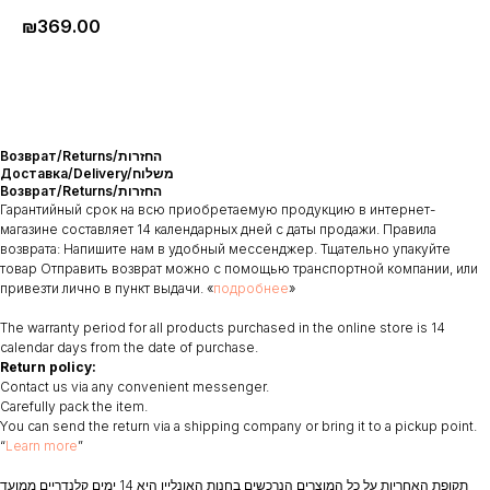
₪
369.00
Возврат/Returns/החזרות
Доставка/Delivery/משלוח
Возврат/Returns/החזרות
Гарантийный срок на всю приобретаемую продукцию в интернет-
магазине составляет 14 календарных дней с даты продажи. Правила
возврата: Напишите нам в удобный мессенджер. Тщательно упакуйте
товар Отправить возврат можно с помощью транспортной компании, или
привезти лично в пункт выдачи. «
подробнее
»
The warranty period for all products purchased in the online store is 14
calendar days from the date of purchase.
Return policy:
Contact us via any convenient messenger.
Carefully pack the item.
You can send the return via a shipping company or bring it to a pickup point.
“
Learn more
”
תקופת האחריות על כל המוצרים הנרכשים בחנות האונליין היא 14 ימים קלנדריים ממועד