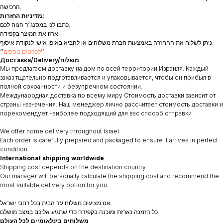
הרכישה.
מדיניות החזרות:
כתבו לנו במסנג׳ר הנוח לכם.
ארזו את המוצר בקפידה.
ניתן לשלוח את ההחזרה באמצעות חברת משלוחים או להביא באופן אישי לנקודת איסוף.
״
לפרטים נוספים
״
Доставка/Delivery/משלוח
Мы предлагаем доставку на дом по всей территории Израиля. Каждый
заказ тщательно подготавливается и упаковывается, чтобы он прибыл в
полной сохранности и безупречном состоянии.
Международная доставка по всему миру Стоимость доставки зависит от
страны назначения. Наш менеджер лично рассчитает стоимость доставки и
порекомендует наиболее подходящий для вас способ отправки
We offer home delivery throughout Israel.
Each order is carefully prepared and packaged to ensure it arrives in perfect
condition.
International shipping worldwide
Shipping cost depends on the destination country.
Our manager will personally calculate the shipping cost and recommend the
most suitable delivery option for you.
אנו מציעים משלוח עד הבית בכל רחבי ישראל.
כל הזמנה נארזת ומוכנה בקפידה כדי שתגיע אליכם במצב מושלם.
משלוחים בינלאומיים לכל העולם