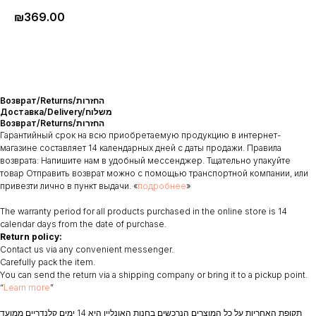
₪
369.00
Возврат/Returns/החזרות
Доставка/Delivery/משלוח
Возврат/Returns/החזרות
Гарантийный срок на всю приобретаемую продукцию в интернет-
магазине составляет 14 календарных дней с даты продажи. Правила
возврата: Напишите нам в удобный мессенджер. Тщательно упакуйте
товар Отправить возврат можно с помощью транспортной компании, или
привезти лично в пункт выдачи. «
подробнее
»
The warranty period for all products purchased in the online store is 14
calendar days from the date of purchase.
Return policy:
Contact us via any convenient messenger.
Carefully pack the item.
You can send the return via a shipping company or bring it to a pickup point.
“
Learn more
”
תקופת האחריות על כל המוצרים הנרכשים בחנות האונליין היא 14 ימים קלנדריים ממועד