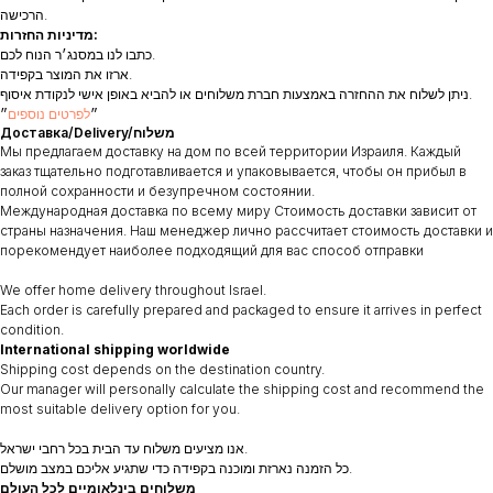
הרכישה.
מדיניות החזרות:
כתבו לנו במסנג׳ר הנוח לכם.
ארזו את המוצר בקפידה.
ניתן לשלוח את ההחזרה באמצעות חברת משלוחים או להביא באופן אישי לנקודת איסוף.
״
לפרטים נוספים
״
Доставка/Delivery/משלוח
Мы предлагаем доставку на дом по всей территории Израиля. Каждый
заказ тщательно подготавливается и упаковывается, чтобы он прибыл в
полной сохранности и безупречном состоянии.
Международная доставка по всему миру Стоимость доставки зависит от
страны назначения. Наш менеджер лично рассчитает стоимость доставки и
порекомендует наиболее подходящий для вас способ отправки
We offer home delivery throughout Israel.
Each order is carefully prepared and packaged to ensure it arrives in perfect
condition.
International shipping worldwide
Shipping cost depends on the destination country.
Our manager will personally calculate the shipping cost and recommend the
most suitable delivery option for you.
אנו מציעים משלוח עד הבית בכל רחבי ישראל.
כל הזמנה נארזת ומוכנה בקפידה כדי שתגיע אליכם במצב מושלם.
משלוחים בינלאומיים לכל העולם