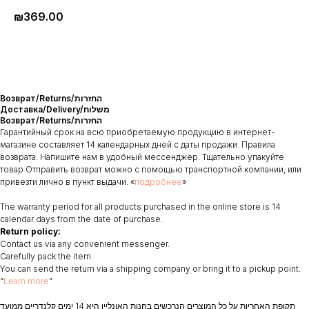
₪
369.00
Возврат/Returns/החזרות
Доставка/Delivery/משלוח
Возврат/Returns/החזרות
Гарантийный срок на всю приобретаемую продукцию в интернет-
магазине составляет 14 календарных дней с даты продажи. Правила
возврата: Напишите нам в удобный мессенджер. Тщательно упакуйте
товар Отправить возврат можно с помощью транспортной компании, или
привезти лично в пункт выдачи. «
подробнее
»
The warranty period for all products purchased in the online store is 14
calendar days from the date of purchase.
Return policy:
Contact us via any convenient messenger.
Carefully pack the item.
You can send the return via a shipping company or bring it to a pickup point.
“
Learn more
”
תקופת האחריות על כל המוצרים הנרכשים בחנות האונליין היא 14 ימים קלנדריים ממועד