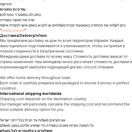
הרכישה.
מדיניות החזרות:
כתבו לנו במסנג׳ר הנוח לכם.
ארזו את המוצר בקפידה.
ניתן לשלוח את ההחזרה באמצעות חברת משלוחים או להביא באופן אישי לנקודת איסוף.
״
לפרטים נוספים
״
Доставка/Delivery/משלוח
Мы предлагаем доставку на дом по всей территории Израиля. Каждый
заказ тщательно подготавливается и упаковывается, чтобы он прибыл в
полной сохранности и безупречном состоянии.
Международная доставка по всему миру Стоимость доставки зависит от
страны назначения. Наш менеджер лично рассчитает стоимость доставки и
порекомендует наиболее подходящий для вас способ отправки
We offer home delivery throughout Israel.
Each order is carefully prepared and packaged to ensure it arrives in perfect
condition.
International shipping worldwide
Shipping cost depends on the destination country.
Our manager will personally calculate the shipping cost and recommend the
most suitable delivery option for you.
אנו מציעים משלוח עד הבית בכל רחבי ישראל.
כל הזמנה נארזת ומוכנה בקפידה כדי שתגיע אליכם במצב מושלם.
משלוחים בינלאומיים לכל העולם