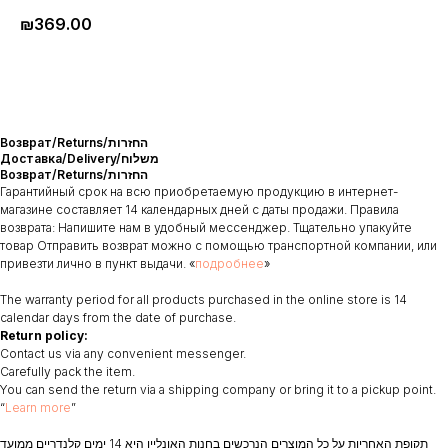
₪
369.00
Возврат/Returns/החזרות
Доставка/Delivery/משלוח
Возврат/Returns/החזרות
Гарантийный срок на всю приобретаемую продукцию в интернет-
магазине составляет 14 календарных дней с даты продажи. Правила
возврата: Напишите нам в удобный мессенджер. Тщательно упакуйте
товар Отправить возврат можно с помощью транспортной компании, или
привезти лично в пункт выдачи. «
подробнее
»
The warranty period for all products purchased in the online store is 14
calendar days from the date of purchase.
Return policy:
Contact us via any convenient messenger.
Carefully pack the item.
You can send the return via a shipping company or bring it to a pickup point.
“
Learn more
”
תקופת האחריות על כל המוצרים הנרכשים בחנות האונליין היא 14 ימים קלנדריים ממועד