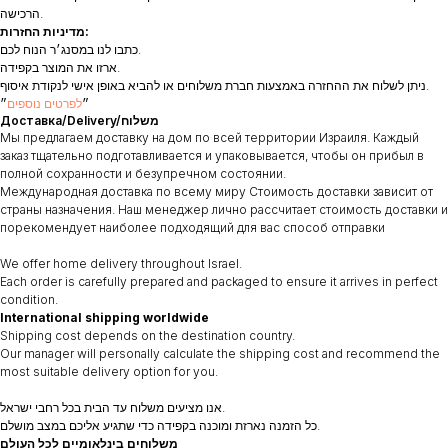
הרכישה.
מדיניות החזרות:
כתבו לנו במסנג׳ר הנוח לכם.
ארזו את המוצר בקפידה.
ניתן לשלוח את ההחזרה באמצעות חברת משלוחים או להביא באופן אישי לנקודת איסוף.
״
לפרטים נוספים
״
Доставка/Delivery/משלוח
Мы предлагаем доставку на дом по всей территории Израиля. Каждый
заказ тщательно подготавливается и упаковывается, чтобы он прибыл в
полной сохранности и безупречном состоянии.
Международная доставка по всему миру Стоимость доставки зависит от
страны назначения. Наш менеджер лично рассчитает стоимость доставки и
порекомендует наиболее подходящий для вас способ отправки
We offer home delivery throughout Israel.
Each order is carefully prepared and packaged to ensure it arrives in perfect
condition.
International shipping worldwide
Shipping cost depends on the destination country.
Our manager will personally calculate the shipping cost and recommend the
most suitable delivery option for you.
אנו מציעים משלוח עד הבית בכל רחבי ישראל.
כל הזמנה נארזת ומוכנה בקפידה כדי שתגיע אליכם במצב מושלם.
משלוחים בינלאומיים לכל העולם