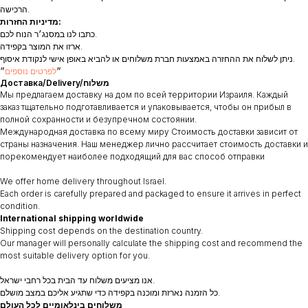
הרכישה.
מדיניות החזרות:
כתבו לנו במסנג׳ר הנוח לכם.
ארזו את המוצר בקפידה.
ניתן לשלוח את ההחזרה באמצעות חברת משלוחים או להביא באופן אישי לנקודת איסוף.
״
לפרטים נוספים
״
Доставка/Delivery/משלוח
Мы предлагаем доставку на дом по всей территории Израиля. Каждый
заказ тщательно подготавливается и упаковывается, чтобы он прибыл в
полной сохранности и безупречном состоянии.
Международная доставка по всему миру Стоимость доставки зависит от
страны назначения. Наш менеджер лично рассчитает стоимость доставки и
порекомендует наиболее подходящий для вас способ отправки
We offer home delivery throughout Israel.
Each order is carefully prepared and packaged to ensure it arrives in perfect
condition.
International shipping worldwide
Shipping cost depends on the destination country.
Our manager will personally calculate the shipping cost and recommend the
most suitable delivery option for you.
אנו מציעים משלוח עד הבית בכל רחבי ישראל.
כל הזמנה נארזת ומוכנה בקפידה כדי שתגיע אליכם במצב מושלם.
משלוחים בינלאומיים לכל העולם