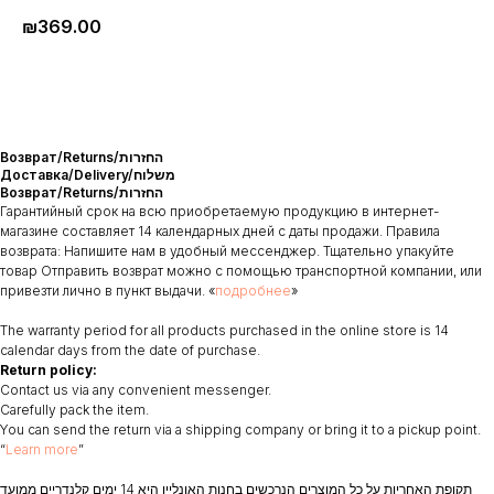
₪
369.00
Возврат/Returns/החזרות
Доставка/Delivery/משלוח
Возврат/Returns/החזרות
Гарантийный срок на всю приобретаемую продукцию в интернет-
магазине составляет 14 календарных дней с даты продажи. Правила
возврата: Напишите нам в удобный мессенджер. Тщательно упакуйте
товар Отправить возврат можно с помощью транспортной компании, или
привезти лично в пункт выдачи. «
подробнее
»
The warranty period for all products purchased in the online store is 14
calendar days from the date of purchase.
Return policy:
Contact us via any convenient messenger.
Carefully pack the item.
You can send the return via a shipping company or bring it to a pickup point.
“
Learn more
”
תקופת האחריות על כל המוצרים הנרכשים בחנות האונליין היא 14 ימים קלנדריים ממועד