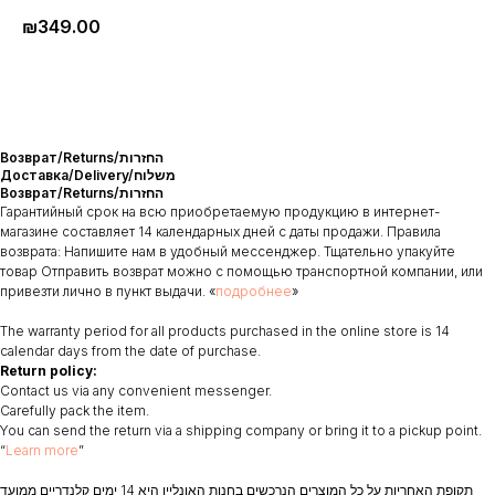
₪
349.00
Возврат/Returns/החזרות
Доставка/Delivery/משלוח
Возврат/Returns/החזרות
Гарантийный срок на всю приобретаемую продукцию в интернет-
магазине составляет 14 календарных дней с даты продажи. Правила
возврата: Напишите нам в удобный мессенджер. Тщательно упакуйте
товар Отправить возврат можно с помощью транспортной компании, или
привезти лично в пункт выдачи. «
подробнее
»
The warranty period for all products purchased in the online store is 14
calendar days from the date of purchase.
Return policy:
Contact us via any convenient messenger.
Carefully pack the item.
You can send the return via a shipping company or bring it to a pickup point.
“
Learn more
”
תקופת האחריות על כל המוצרים הנרכשים בחנות האונליין היא 14 ימים קלנדריים ממועד