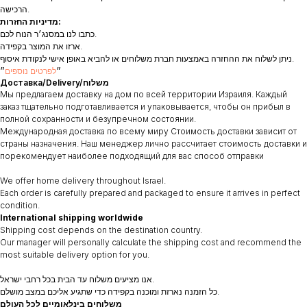
הרכישה.
מדיניות החזרות:
כתבו לנו במסנג׳ר הנוח לכם.
ארזו את המוצר בקפידה.
ניתן לשלוח את ההחזרה באמצעות חברת משלוחים או להביא באופן אישי לנקודת איסוף.
״
לפרטים נוספים
״
Доставка/Delivery/משלוח
Мы предлагаем доставку на дом по всей территории Израиля. Каждый
заказ тщательно подготавливается и упаковывается, чтобы он прибыл в
полной сохранности и безупречном состоянии.
Международная доставка по всему миру Стоимость доставки зависит от
страны назначения. Наш менеджер лично рассчитает стоимость доставки и
порекомендует наиболее подходящий для вас способ отправки
We offer home delivery throughout Israel.
Each order is carefully prepared and packaged to ensure it arrives in perfect
condition.
International shipping worldwide
Shipping cost depends on the destination country.
Our manager will personally calculate the shipping cost and recommend the
most suitable delivery option for you.
אנו מציעים משלוח עד הבית בכל רחבי ישראל.
כל הזמנה נארזת ומוכנה בקפידה כדי שתגיע אליכם במצב מושלם.
משלוחים בינלאומיים לכל העולם