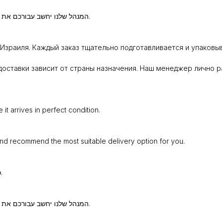
המנהל שלנו יחשב עבורכם את עלות המשלוח וימליץ על שיטת השילוח המתאימה ביותר עבורכם.
Израиля. Каждый заказ тщательно подготавливается и упаковыв
оставки зависит от страны назначения. Наш менеджер лично р
t arrives in perfect condition.
and recommend the most suitable delivery option for you.
כל הזמנה נארזת ומוכנה בקפידה כדי שתגיע אליכם במצב מושלם.
המנהל שלנו יחשב עבורכם את עלות המשלוח וימליץ על שיטת השילוח המתאימה ביותר עבורכם.