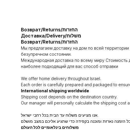
Возврат/Returns/החזרות
Доставка/Delivery/משלוח
Возврат/Returns/החזרות
Мы предлагаем доставку на дом по всей территории 
безупречном состоянии.
Международная доставка по всему миру Стоимость д
наиболее подходящий для вас способ отправки
We offer home delivery throughout Israel.
Each order is carefully prepared and packaged to ensure i
International shipping worldwide
Shipping cost depends on the destination country.
Our manager will personally calculate the shipping cost 
אנו מציעים משלוח עד הבית בכל רחבי ישראל.
משלוחים בינלאומיים לכל העולם