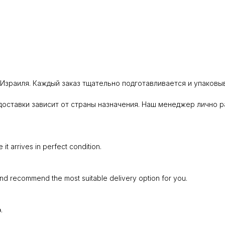
Израиля. Каждый заказ тщательно подготавливается и упаковыв
оставки зависит от страны назначения. Наш менеджер лично р
t arrives in perfect condition.
and recommend the most suitable delivery option for you.
כל הזמנה נארזת ומוכנה בקפידה כדי שתגיע אליכם במצב מושלם.