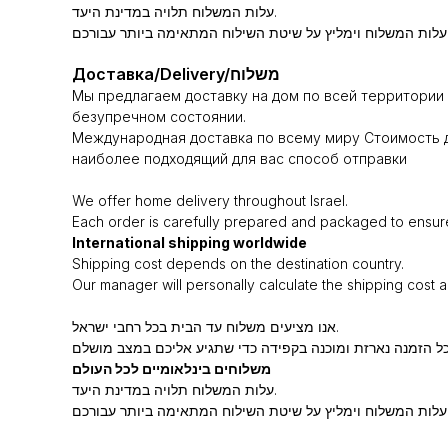
עלות המשלוח תלויה במדינת היעד.
Доставка/Delivery/משלוח
Мы предлагаем доставку на дом по всей территории 
безупречном состоянии.
Международная доставка по всему миру Стоимость д
наиболее подходящий для вас способ отправки
We offer home delivery throughout Israel.
Each order is carefully prepared and packaged to ensure i
International shipping worldwide
Shipping cost depends on the destination country.
Our manager will personally calculate the shipping cost 
אנו מציעים משלוח עד הבית בכל רחבי ישראל.
משלוחים בינלאומיים לכל העולם
עלות המשלוח תלויה במדינת היעד.