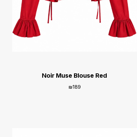
Noir Muse Blouse Red
₪
189