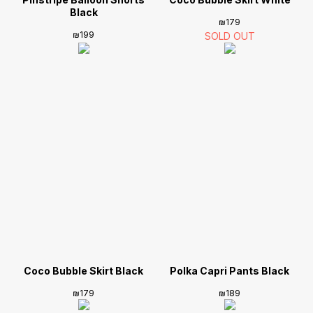
Black
₪
179
₪
199
Coco Bubble Skirt Black
Polka Capri Pants Black
₪
179
₪
189