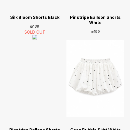
Silk Bloom Shorts Black
Pinstripe Balloon Shorts
White
₪
139
₪
199
Pinstripe Balloon Shorts
Coco Bubble Skirt White