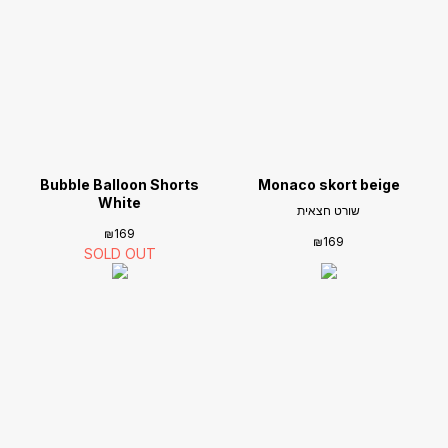
Bubble Balloon Shorts
Monaco skort beige
White
שורט חצאית
₪
169
₪
169