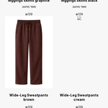
leggings skims graphite
leggings skims black
סופר מחטב
סופר מחטב
₪
129
₪
129
Wide-Leg Sweatpants
Wide-Leg Sweatpants
brown
cream
₪
129
₪
129