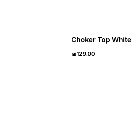
Choker Top Whit
₪
129.00