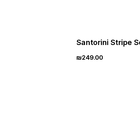
Santorini Stripe S
₪
249.00